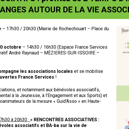
ANGES AUTOUR DE LA VIE ASSOC
re
– 17h30 / 20h30 (Mairie de Rochechouart – Place du
10 octobre
– 14h30 / 16h30 (Espace France Services
stratif André Raynaud – MÈZIERES-SUR-ISSOIRE –
ompagne les associations locales
et se mobilise
uvertes France Services
!
ations, et notamment aux bénévoles associatifs,
ntal à la Jeunesse, à l’Engagement et aux Sports) et
coanimateurs de la mesure « Guid’Asso » en Haute-
7h30 à 20h30 :
« RENCONTRES ASSOCIATIVES :
les associatifs et BA-ba sur la vie de