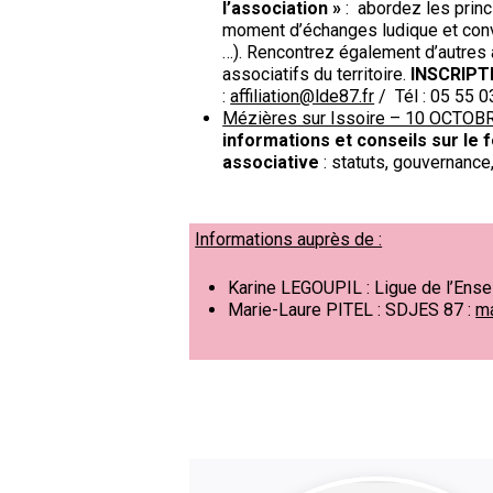
l’association »
: abordez les princ
moment d’échanges ludique et convi
…). Rencontrez également d’autres 
associatifs du territoire.
INSCRIPT
:
affiliation@lde87.fr
/ Tél : 05 55 0
Mézières sur Issoire – 10 OCTOB
informations et conseils sur le 
associative
: statuts, gouvernance
Informations auprès de :
Karine
LEGOUPIL : Ligue de l’Ens
Marie-Laure PITEL : SDJES 87 :
ma