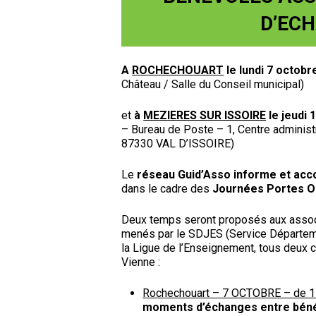
D’ECH
A
ROCHECHOUART
le lundi 7 octob
Château / Salle du Conseil municipal)
et
à
MEZIERES SUR ISSOIRE
le jeudi 
– Bureau de Poste – 1, Centre admini
87330 VAL D’ISSOIRE)
Le
réseau Guid’Asso informe et acc
dans le cadre des
Journées Portes O
Deux temps seront proposés aux associ
menés par le SDJES (Service Départeme
la Ligue de l’Enseignement, tous deux 
Vienne :
Rochechouart – 7 OCTOBRE – de 1
moments d’échanges entre bénévo