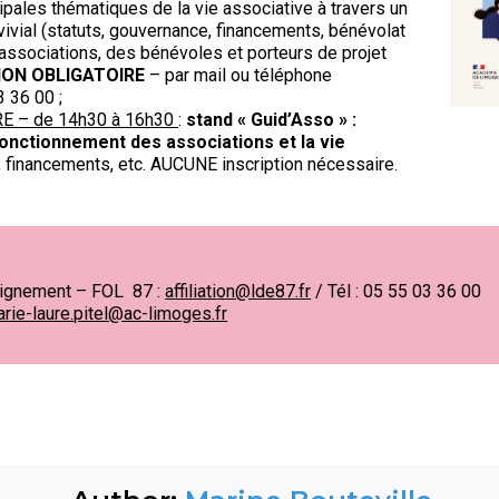
ipales thématiques de la vie associative à travers un
vial (statuts, gouvernance, financements, bénévolat
associations, des bénévoles et porteurs de projet
ION OBLIGATOIRE
– par mail ou téléphone
3 36 00 ;
RE – de 14h30 à 16h30
:
stand « Guid’Asso » :
fonctionnement des associations et la vie
, financements, etc. AUCUNE inscription nécessaire.
eignement – FOL 87 :
affiliation@lde87.fr
/ Tél : 05 55 03 36 00
rie-laure.pitel@ac-limoges.fr