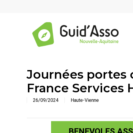
Passer
Panneau de gestion des cookies
au
contenu
principal
Appuyez sur Entrée pour une recherche ou ESC pou
Journées portes 
France Services 
26/09/2024
Haute-Vienne
BENEVOLES ASSO