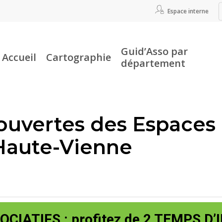
Espace interne
Guid’Asso par
Accueil
Cartographie
département
r fermer
ouvertes des Espaces
Haute-Vienne
CIATIFS : profitez de 2 TEMPS D