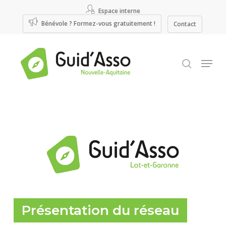
Passer
Panneau de gestion des cookies
Espace interne
au
Bénévole ? Formez-vous gratuitement !
contenu
Contact
principal
recherche
Menu
Présentation du réseau