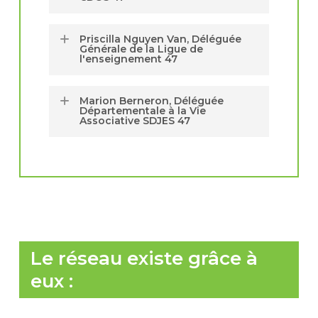
📧
Priscilla Nguyen Van, Déléguée
alexiscouturier@franceolympique.com
Générale de la Ligue de
📞 05 53 48 32 50
l'enseignement 47
📧 pnguyenvan@laligue47.org
Marion Berneron, Déléguée
📞 05 53 77 05 31
Départementale à la Vie
Associative SDJES 47
📧 marion.berneron@ac-bordeaux.fr
📞 05 40 54 73 91
Le réseau existe grâce à
eux :