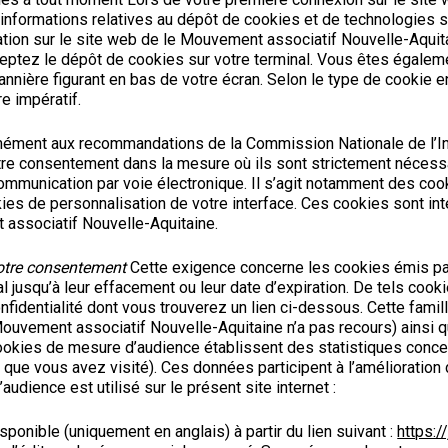
informations relatives au dépôt de cookies et de technologies si
gation sur le site web de le Mouvement associatif Nouvelle-Aquit
eptez le dépôt de cookies sur votre terminal. Vous êtes égalem
 bannière figurant en bas de votre écran. Selon le type de cookie
re impératif.
ment aux recommandations de la Commission Nationale de l’Info
re consentement dans la mesure où ils sont strictement nécessa
 communication par voie électronique. Il s’agit notamment des cooki
ies de personnalisation de votre interface. Ces cookies sont int
 associatif Nouvelle-Aquitaine.
votre consentement
Cette exigence concerne les cookies émis par 
jusqu’à leur effacement ou leur date d’expiration. De tels cookies
nfidentialité dont vous trouverez un lien ci-dessous. Cette fam
 Mouvement associatif Nouvelle-Aquitaine n’a pas recours) ainsi
kies de mesure d’audience établissent des statistiques concernan
ue vous avez visité). Ces données participent à l’amélioration
udience est utilisé sur le présent site internet :
isponible (uniquement en anglais) à partir du lien suivant :
https:/