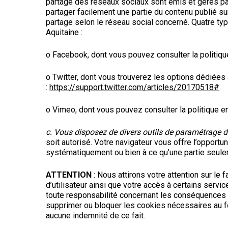
partage des réseaux sociaux sont émis et gérés pa
partager facilement une partie du contenu publié su
partage selon le réseau social concerné. Quatre t
Aquitaine :
o Facebook, dont vous pouvez consulter la politique
o Twitter, dont vous trouverez les options dédiées au
:
https://support.twitter.com/articles/20170518#
o Vimeo, dont vous pouvez consulter la politique en
c. Vous disposez de divers outils de paramétrage 
soit autorisé. Votre navigateur vous offre l’oppor
systématiquement ou bien à ce qu’une partie seule
ATTENTION
: Nous attirons votre attention sur le
d’utilisateur ainsi que votre accès à certains serv
toute responsabilité concernant les conséquences li
supprimer ou bloquer les cookies nécessaires au 
aucune indemnité de ce fait.