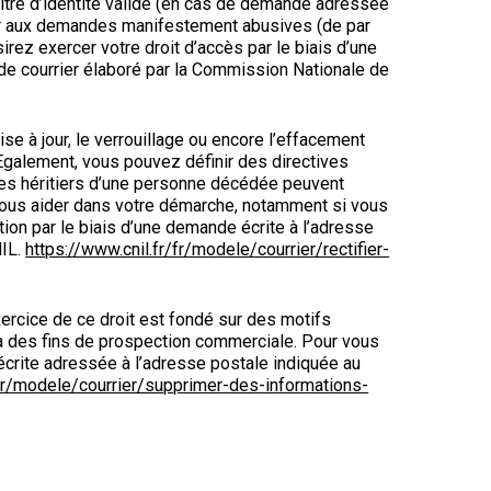
titre d’identité valide (en cas de demande adressée
oser aux demandes manifestement abusives (de par
rez exercer votre droit d’accès par le biais d’une
 de courrier élaboré par la Commission Nationale de
mise à jour, le verrouillage ou encore l’effacement
Egalement, vous pouvez définir des directives
 les héritiers d’une personne décédée peuvent
 vous aider dans votre démarche, notamment si vous
tion par le biais d’une demande écrite à l’adresse
NIL.
https://www.cnil.fr/fr/modele/courrier/rectifier-
xercice de ce droit est fondé sur des motifs
s à des fins de prospection commerciale. Pour vous
écrite adressée à l’adresse postale indiquée au
/fr/modele/courrier/supprimer-des-informations-