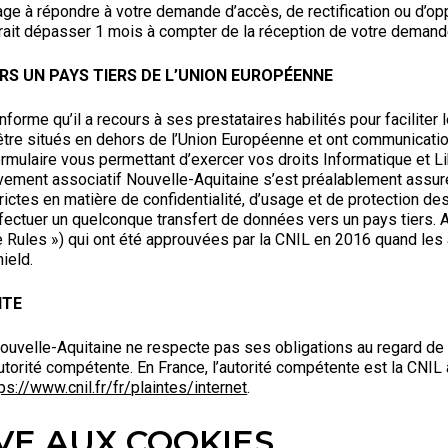
ge à répondre à votre demande d’accès, de rectification ou d’o
urait dépasser 1 mois à compter de la réception de votre demand
ERS UN PAYS TIERS DE L’UNION EUROPÉENNE
orme qu’il a recours à ses prestataires habilités pour faciliter 
re situés en dehors de l’Union Européenne et ont communication
formulaire vous permettant d’exercer vos droits Informatique et Li
ement associatif Nouvelle-Aquitaine s’est préalablement assur
ictes en matière de confidentialité, d’usage et de protection des
fectuer un quelconque transfert de données vers un pays tiers. A 
te Rules ») qui ont été approuvées par la CNIL en 2016 quand l
ield.
NTE
ouvelle-Aquitaine ne respecte pas ses obligations au regard de
utorité compétente. En France, l’autorité compétente est la CNI
ps://www.cnil.fr/fr/plaintes/internet
.
IVE AUX COOKIES