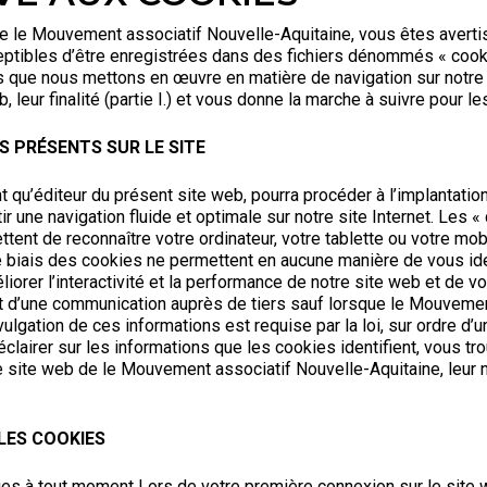
de le Mouvement associatif Nouvelle-Aquitaine, vous êtes averti
eptibles d’être enregistrées dans des fichiers dénommés « cookie
 que nous mettons en œuvre en matière de navigation sur notre 
eur finalité (partie I.) et vous donne la marche à suivre pour les
S PRÉSENTS SUR LE SITE
 qu’éditeur du présent site web, pourra procéder à l’implantation
ntir une navigation fluide et optimale sur notre site Internet. Le
mettent de reconnaître votre ordinateur, votre tablette ou votre m
e biais des cookies ne permettent en aucune manière de vous iden
iorer l’interactivité et la performance de notre site web et de
bjet d’une communication auprès de tiers sauf lorsque le Mouveme
lgation de ces informations est requise par la loi, sur ordre d’un
 éclairer sur les informations que les cookies identifient, vous t
e site web de le Mouvement associatif Nouvelle-Aquitaine, leur no
LES COOKIES
es à tout moment Lors de votre première connexion sur le site