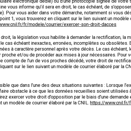
mulaire électronique dédié) ou d’une photocopie signée de votre 
aine vous informe qu’il sera en droit, le cas échéant, de s’opp
ue). Pour vous aider dans votre démarche, notamment si vous dési
oint 1, vous trouverez en cliquant sur le lien suivant un modèle
/www.cnil.fr/fr/modele/courrier/exercer-son-droit-dacces
 droit, la législation vous habilite à demander la rectification, la 
le cas échéant inexactes, erronées, incomplètes ou obsolètes. 
onnées à caractère personnel après votre décès. Le cas échéant,
ur proche et/ou de procéder aux mises à jour nécessaires. Pour
e compte de l’un de vos proches décédé, votre droit de rectifica
iquant sur le lien suivant un modèle de courrier élaboré par la C
sible que dans l’une des deux situations suivantes : Lorsque l’e
à faire obstacle à ce que les données recueillies soient utilisée
ez exercer votre droit d’opposition par le biais d’une demande 
ant un modèle de courrier élaboré par la CNIL.
https://www.cnil.fr