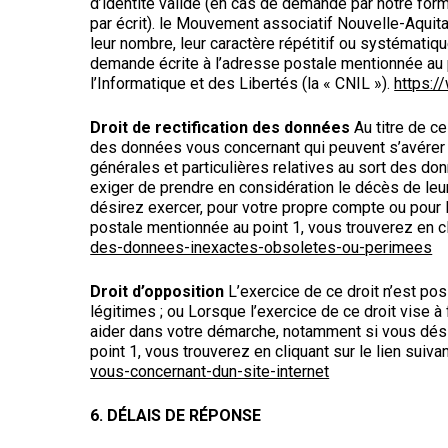
d’identité valide (en cas de demande par notre for
par écrit). le Mouvement associatif Nouvelle-Aquit
leur nombre, leur caractère répétitif ou systématiq
demande écrite à l’adresse postale mentionnée au p
l’Informatique et des Libertés (la « CNIL »).
https:/
Droit de rectification des données
Au titre de ce
des données vous concernant qui peuvent s’avérer 
générales et particulières relatives au sort des d
exiger de prendre en considération le décès de le
désirez exercer, pour votre propre compte ou pour l
postale mentionnée au point 1, vous trouverez en cl
des-donnees-inexactes-obsoletes-ou-perimees
Droit d’opposition
L’exercice de ce droit n’est pos
légitimes ; ou Lorsque l’exercice de ce droit vise 
aider dans votre démarche, notamment si vous désir
point 1, vous trouverez en cliquant sur le lien suiv
vous-concernant-dun-site-internet
6. DÉLAIS DE RÉPONSE