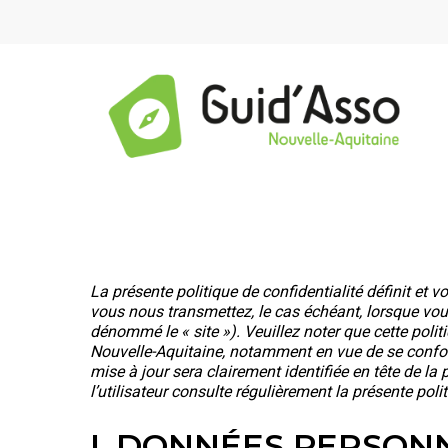
Passer
Panneau de gestion des cookies
au
contenu
principal
Appuyez sur Entrée pour une recherche ou ESC pou
La présente politique de confidentialité définit et
vous nous transmettez, le cas échéant, lorsque vous 
dénommé le « site »). Veuillez noter que cette poli
Nouvelle-Aquitaine, notamment en vue de se conforme
mise à jour sera clairement identifiée en tête de la
l’utilisateur consulte régulièrement la présente pol
I. DONNÉES PERSON