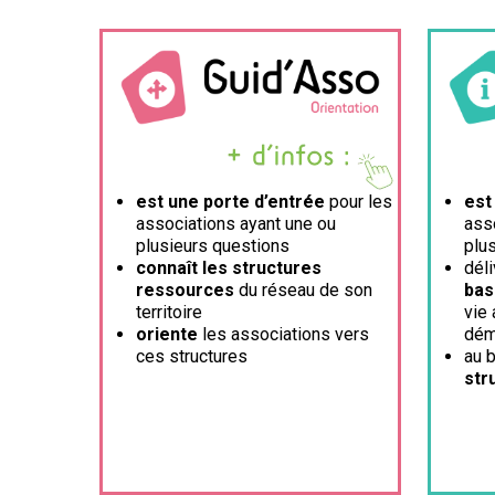
est une porte d’entrée
pour les
est
associations ayant une ou
ass
plusieurs questions
plu
connaît les structures
dél
ressources
du réseau de son
bas
territoire
vie 
oriente
les associations vers
dém
ces structures
au 
str