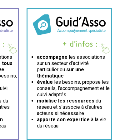
ations
accompagne
les associations
 tous
sur un secteur d’activité
ve
particulier ou
sur une
besoins,
thématique
évalue
les besoins, propose les
uivi
conseils, l’accompagnement et le
suivi adaptés
s
du
mobilise les ressources
du
utres
réseau et s’associe à d’autres
acteurs si nécessaire
on
apporte son expertise
à la vie
eau
du réseau